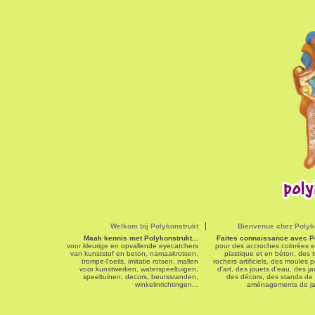
Welkom bij Polykonstrukt
Bienvenue chez Polyk
Maak kennis met Polykonstrukt...
Faites connaissance avec Po
voor kleurige en opvallende eyecatchers
pour des accroches colorées e
van kunststof en beton, namaakrotsen,
plastique et en béton, des t
trompe-l'oeils, imitatie rotsen, mallen
rochers artificiels, des moules
voor kunstwerken, waterspeeltuigen,
d'art, des jouets d'eau, des ja
speeltuinen, decors, beursstanden,
des décors, des stands de
winkelinrichtingen...
aménagements de jar