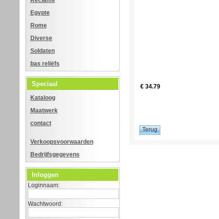
Reclame
Egypte
Rome
Diverse
Soldaten
bas reliëfs
Speciaal
€ 34.79
Kataloog
Maatwerk
contact
Verkoopsvoorwaarden
Bedrijfsgegevens
Inloggen
Loginnaam:
Wachtwoord: