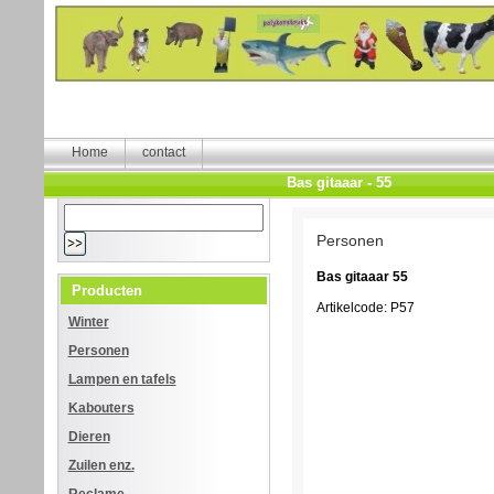
Home
contact
Bas gitaaar - 55
Personen
Bas gitaaar 55
Producten
Artikelcode: P57
Winter
Personen
Lampen en tafels
Kabouters
Dieren
Zuilen enz.