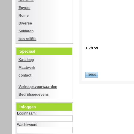
Reclame
Egypte
Rome
Diverse
Soldaten
bas reliëfs
€ 79.59
Speciaal
Kataloog
Maatwerk
contact
Verkoopsvoorwaarden
Bedrijfsgegevens
Inloggen
Loginnaam:
Wachtwoord: